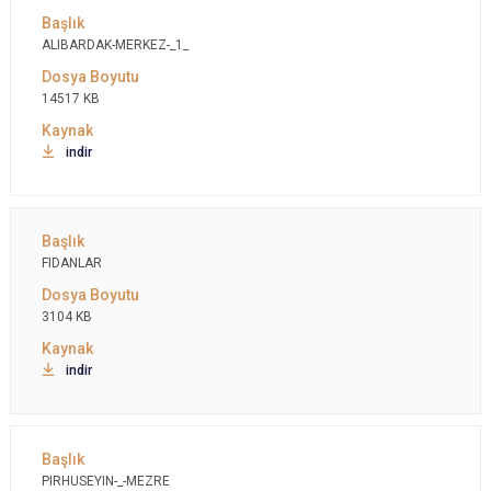
ALIBARDAK-MERKEZ-_1_
14517 KB
indir
FIDANLAR
3104 KB
indir
PIRHUSEYIN-_-MEZRE