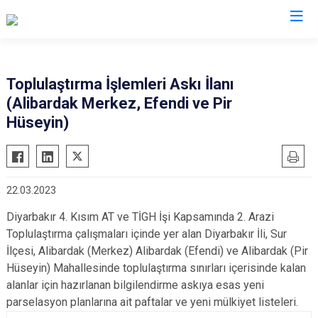
Diyarbakır
Toplulaştırma İşlemleri Askı İlanı
(Alibardak Merkez, Efendi ve Pir
Bismil
Kocaköy
Hüseyin)
Çermik
Kulp
Çınar
Lice
Çüngüş
Silvan
22.03.2023
Dicle
Bağlar
Diyarbakır 4. Kısım AT ve TİGH İşi Kapsamında 2. Arazi
Eğil
Kayapınar
Toplulaştırma çalışmaları içinde yer alan Diyarbakır İli, Sur
Ergani
Yenişehir
İlçesi, Alibardak (Merkez) Alibardak (Efendi) ve Alibardak (Pir
Hani
Sur
Hüseyin) Mahallesinde toplulaştırma sınırları içerisinde kalan
alanlar için hazırlanan bilgilendirme askıya esas yeni
Hazro
parselasyon planlarına ait paftalar ve yeni mülkiyet listeleri.