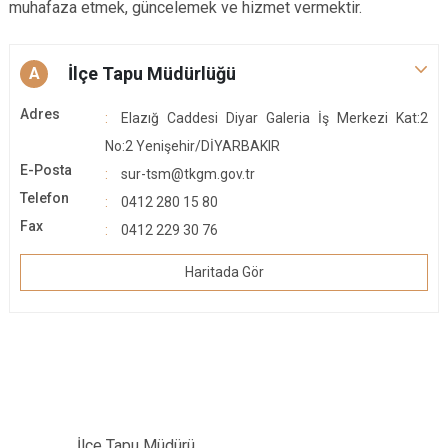
muhafaza etmek, güncelemek ve hizmet vermektir.
İlçe Tapu Müdürlüğü
A
Adres
Elazığ Caddesi Diyar Galeria İş Merkezi Kat:2
No:2 Yenişehir/DİYARBAKIR
E-Posta
sur-tsm@tkgm.gov.tr
Telefon
0412 280 15 80
Fax
0412 229 30 76
Haritada Gör
İlçe Tapu Müdürü