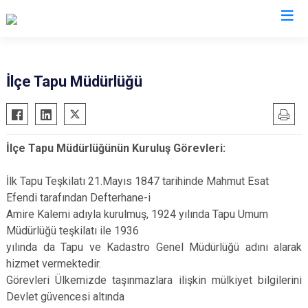
Diyarbakır
İlçe Tapu Müdürlüğü
Bismil
Kocaköy
Çermik
Kulp
İlçe Tapu Müdürlüğünün Kuruluş Görevleri:
Çınar
Lice
Çüngüş
Silvan
İlk Tapu Teşkilatı 21.Mayıs 1847 tarihinde Mahmut Esat
Dicle
Bağlar
Efendi tarafından Defterhane-i
Amire Kalemi adıyla kurulmuş, 1924 yılında Tapu Umum
Eğil
Kayapınar
Müdürlüğü teşkilatı ile 1936
Ergani
Yenişehir
yılında da Tapu ve Kadastro Genel Müdürlüğü adını alarak
Hani
Sur
hizmet vermektedir.
Hazro
Görevleri Ülkemizde taşınmazlara ilişkin mülkiyet bilgilerini
Devlet güvencesi altında