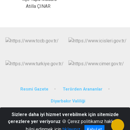
Atilla ÇINAR
Resmi Gazete
Terörden Arananlar
Diyarbakır Valiliği
Sizlere daha iyi hizmet verebilmek için sitemizde
Fatih Paşa Mahallesi Üçok Sokak No:4 Sur/Diyarbakır
çerezlere yer veriyoruz
🍪 Çerez politikamız hakkında
0412 223 33 25
bilgi edinmek için
tıklayınız
Kabul et