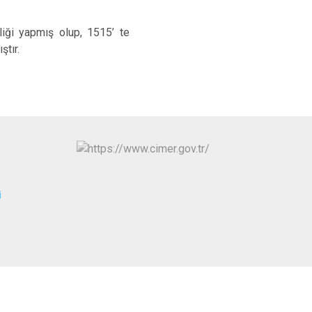
Kayapınar
Yenişehir
liği yapmış olup, 1515’ te
Sur
tır.
i