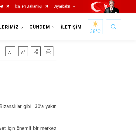
et
İçişleri Bakanlığı
Diyarbakır
LERİMİZ
GÜNDEM
İLETİŞİM
38
°C
Kocaköy
Kulp
Lice
 Bizanslılar gibi 30’a yakın
Silvan
Bağlar
iyet için önemli bir merkez