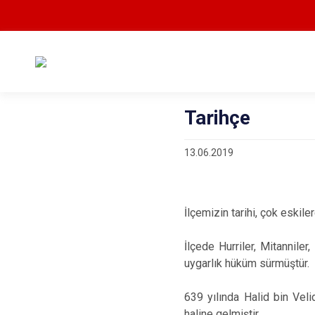
Tarihçe
13.06.2019
İlçemizin tarihi, çok eskile
İlçede Hurriler, Mitanniler
uygarlık hüküm sürmüştür.
639 yılında Halid bin Veli
haline gelmiştir.