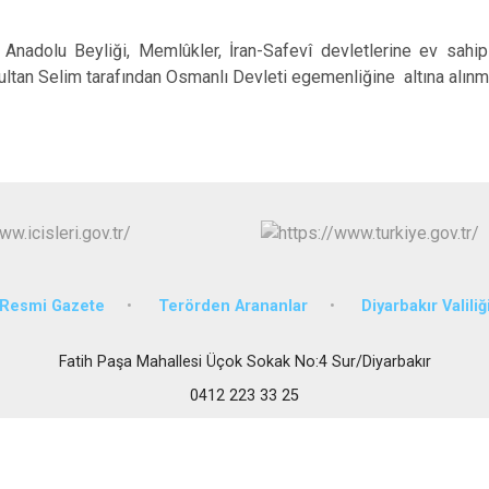
Eğil
Ergani
 Anadolu Beyliği, Memlûkler, İran-Safevî devletlerine ev sahip
Hani
tan Selim tarafından Osmanlı Devleti egemenliğine altına alınmış
Hazro
Resmi Gazete
Terörden Arananlar
Diyarbakır Valiliğ
Fatih Paşa Mahallesi Üçok Sokak No:4 Sur/Diyarbakır
0412 223 33 25