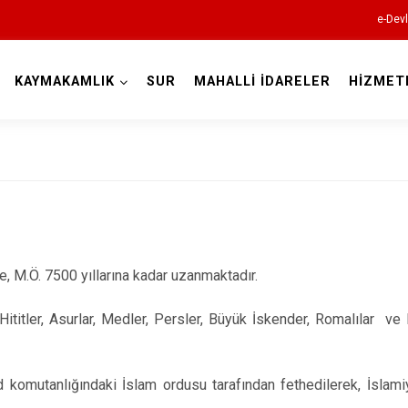
e-Devl
KAYMAKAMLIK
SUR
MAHALLİ İDARELER
HİZMET
Diyarbakır
Bismil
re, M.Ö. 7500 yıllarına kadar uzanmaktadır.
Çermik
Çınar
, Hititler, Asurlar, Medler, Persler, Büyük İskender, Romalılar ve
Çüngüş
Dicle
d komutanlığındaki İslam ordusu tarafından fethedilerek, İslam