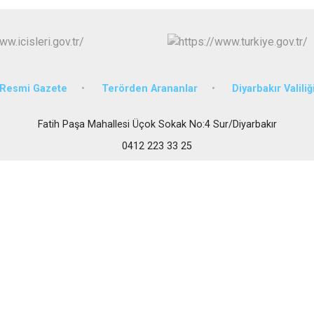
Eğil
Ergani
Hani
Hazro
Resmi Gazete
Terörden Arananlar
Diyarbakır Valiliğ
Fatih Paşa Mahallesi Üçok Sokak No:4 Sur/Diyarbakır
0412 223 33 25