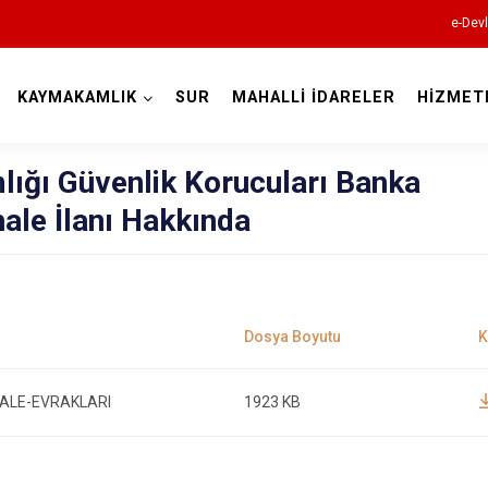
e-Devl
KAYMAKAMLIK
SUR
MAHALLİ İDARELER
HİZMET
Diyarbakır
ığı Güvenlik Korucuları Banka
ale İlanı Hakkında
Bismil
Çermik
Çınar
ALE-EVRAKLARI
1923 KB
Çüngüş
Dicle