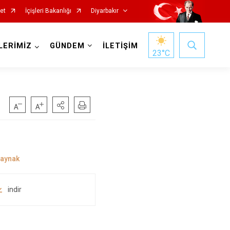
et
İçişleri Bakanlığı
Diyarbakır
LERİMİZ
GÜNDEM
İLETİŞİM
23
°C
Kocaköy
Kulp
Lice
indir
Silvan
Bağlar